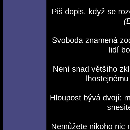
Piš dopis, když se roz
(
Svoboda znamená zodp
lidí bo
Není snad většího zkl
lhostejnému
Hloupost bývá dvojí: m
snesit
Nemůžete nikoho nic n