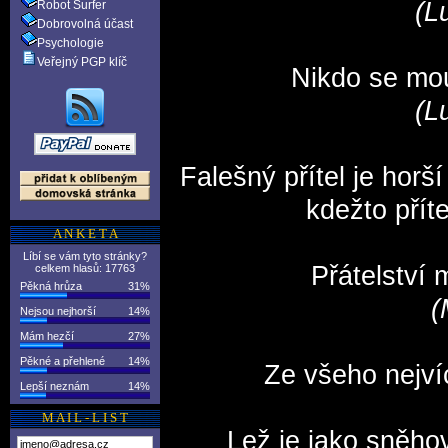
(L
Robot Surfer
Dobrovolná účast
Psychologie
Veřejný PGP klíč
Nikdo se mou
(L
Falešný přítel je horší
kdežto příte
A N K E T A
Líbí se vám tyto stránky?
Přátelství 
celkem hlasů: 17763
Pěkná hrůza
31%
(
Nejsou nejhorší
14%
Mám hezčí
27%
Pěkné a přehlené
14%
Ze všeho nejví
Lepší neznám
14%
M A I L - L I S T
Lež je jako sněhová