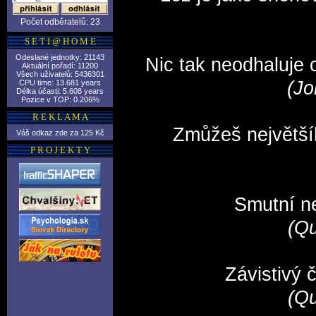
Počet odběratelů: 23
S E T I @ H O M E
Odeslané jednotky: 21143
Nic tak neodhaluje c
Aktuální pořadí: 11200
Všech uživatelů: 5436301
(Jo
CPU time: 13.681 years
Délka účasti: 5.608 years
Pozice v TOP: 0.206%
R E K L A M A
Zmůžeš největšíh
Váš odkaz zde za 125 Kč
P R O J E K T Y
Smutní ne
(Qu
Závistivý 
(Qu