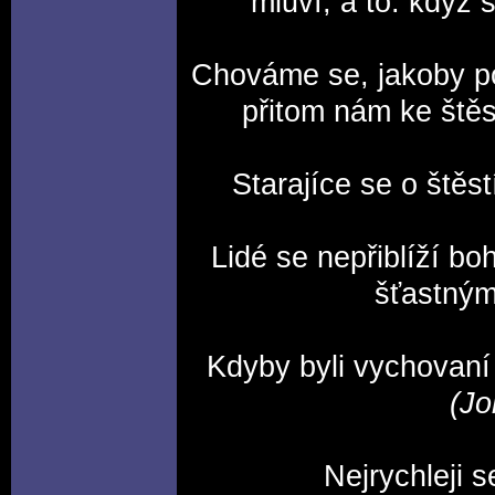
mluví, a to: když
Chováme se, jakoby po
přitom nám ke štěs
Starajíce se o štěs
Lidé se nepřiblíží bo
šťastným
Kdyby byli vychovaní 
(Jo
Nejrychleji s