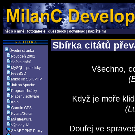
něco o mně
|
fotogalerie
|
guestbook
|
download
|
napište mi
N A B Í D K A
Sbírka citátů pře
Úvodní stránka
Povodeň 2002
Sbírka citátů
Všechno, co 
MySQL - prakticky
FreeBSD
(
MikroTik SSH/PHP
Jak na Apache
Program. hrátky
Placený software
Když je moře kli
Kolo
(L
Garmin GPS
Kytara/Guitar
Má literatura
Výplody JÁ
Doufej ve spraved
SMART PHP Proxy