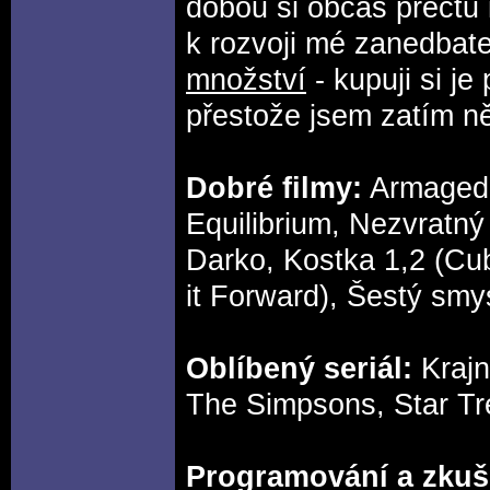
dobou si občas přečtu i 
k rozvoji mé zanedbat
množství
- kupuji si je
přestože jsem zatím ně
Dobré filmy:
Armageddo
Equilibrium, Nezvratný
Darko, Kostka 1,2 (Cub
it Forward), Šestý smy
Oblíbený seriál:
Krajn
The Simpsons, Star Tr
Programování a zkuše