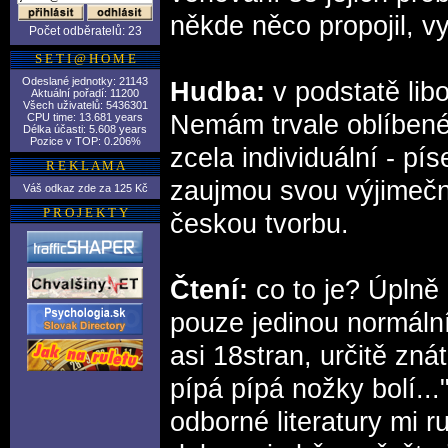
někde něco propojil, vy
Počet odběratelů: 23
S E T I @ H O M E
Odeslané jednotky: 21143
Hudba:
v podstatě lib
Aktuální pořadí: 11200
Všech uživatelů: 5436301
Nemám trvale oblíbené 
CPU time: 13.681 years
Délka účasti: 5.608 years
Pozice v TOP: 0.206%
zcela individuální - p
R E K L A M A
zaujmou svou výjimečnos
Váš odkaz zde za 125 Kč
P R O J E K T Y
českou tvorbu.
Čtení:
co to je? Úplně 
pouze jedinou normální 
asi 18stran, určitě zná
pípá pípá nožky bolí..
odborné literatury mi 