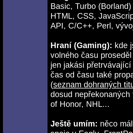
Basic, Turbo (Borland)
HTML, CSS, JavaScrip
API, C/C++, Perl, vývo
Hraní (Gaming):
kde j
volného času proseděl
jen jakási přetrvávající
čas od času také propa
(
seznam dohraných tit
dosud nepřekonaných t
of Honor, NHL...
Ještě umím:
něco mál