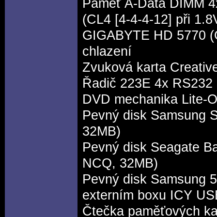
Paměť A-Data DIMM 4
(CL4 [4-4-4-12] při 1.8
GIGABYTE HD 5770 ​(GV
chlazení
Zvuková karta Creative
Řadič 223E 4x RS232 +
DVD mechanika Lite-
Pevný disk Samsung S
32MB)
Pevný disk Seagate Ba
NCQ, 32MB)
Pevný disk Samsung 5
externím boxu ICY US
Čtečka paměťových ka