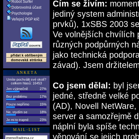
Čím se živím:
momentá
Robot Surfer
Dobrovolná účast
jediný system administr
Psychologie
Veřejný PGP klíč
prvků), 1xSBS 2003 ser
Ve volnějších chvílích
různých podpůrných nás
jako technická podpor
závad). Jsem držitele
A N K E T A
Umíte pochválit své okolí?
Co jsem dělal:
byl js
celkem hlasů: 16453
Jen výjimečně
27%
jedné, středně velké p
Bez problému
17%
(AD), Novell NetWare,
Pouze nepřímo
15%
Ne, stydím se
18%
server a samozřejmě d
Je mi to trapné
23%
náplní byla spíše tech
M A I L - L I S T
věnování se jejich pro