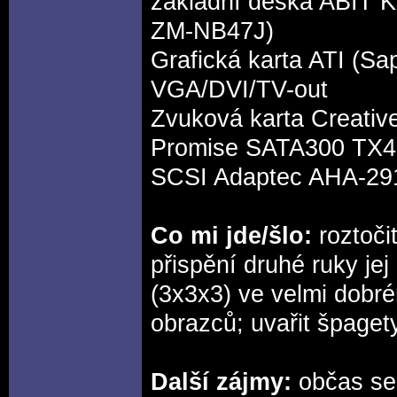
základní deska ABIT 
ZM-NB47J)
Grafická karta ATI (S
VGA/DVI/TV-out
Zvuková karta Creativ
Promise SATA300 TX4 
SCSI Adaptec AHA-2
Co mi jde/šlo:
roztoči
přispění druhé ruky jej
(3x3x3) ve velmi dobr
obrazců; uvařit špagety.
Další zájmy:
občas se 