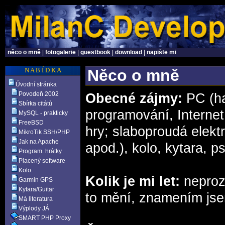
něco o mně
|
fotogalerie
|
guestbook
|
download
|
napište mi
N A B Í D K A
Něco o mně
Úvodní stránka
Povodeň 2002
Obecné zájmy:
PC (ha
Sbírka citátů
programování, Internet,
MySQL - prakticky
FreeBSD
hry; slaboproudá elektr
MikroTik SSH/PHP
Jak na Apache
apod.), kolo, kytara, p
Program. hrátky
Placený software
Kolo
Kolik je mi let:
neprozr
Garmin GPS
Kytara/Guitar
to mění, znamením jsem
Má literatura
Výplody JÁ
SMART PHP Proxy