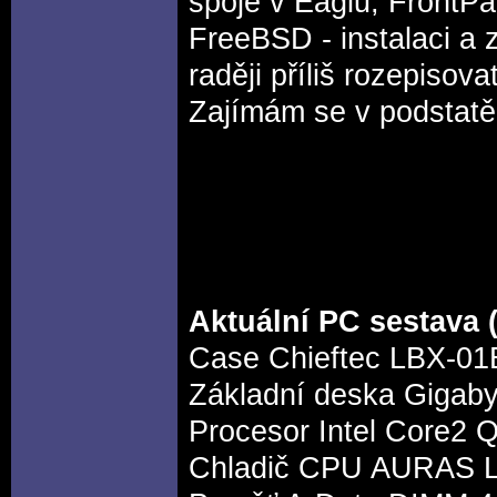
spoje v Eaglu, FrontPa
FreeBSD - instalaci a 
raději příliš rozepisov
Zajímám se v podstatě
Aktuální PC sestava (
Case Chieftec LBX-01
Základní deska Gigaby
Procesor Intel Core2
Chladič CPU AURAS L