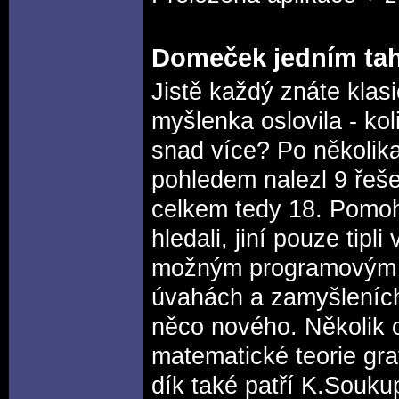
Domeček jedním ta
Jistě každý znáte klas
myšlenka oslovila - ko
snad více? Po několi
pohledem nalezl 9 řešen
celkem tedy 18. Pomohl
hledali, jiní pouze tip
možným programovým ře
úvahách a zamyšleníc
něco nového. Několik 
matematické teorie gra
dík také patří K.Soukup