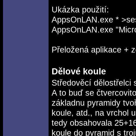
Ukázka použití:
AppsOnLAN.exe * >ses
AppsOnLAN.exe "Micros
Přeložená aplikace + 
Dělové koule
Středověcí dělostřelci
A to buď se čtvercovit
základnu pyramidy tvoři
koule, atd., na vrchol 
tedy obsahovala 25+16
koule do pyramid s tro