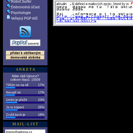
Robot Surfer
Dobrovolná účast
Psychologie
Veřejný PGP klíč
A N K E T A
Máte rádi Vánoce?
celkem hlasů: 15509
Těším se na ně
17%
Nevadí mi
17%
Umím je přežít
23%
Je to trápení
25%
Zrušil bych je
18%
M A I L - L I S T