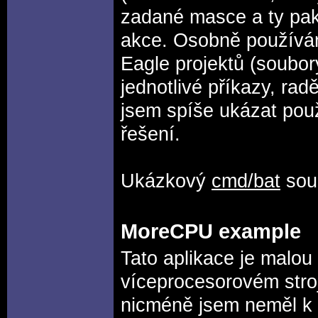
zadané masce a ty pak 
akce. Osobně používám
Eagle projektů (soubo
jednotlivé příkazy, ra
jsem spíše ukázat pou
řešení.
Ukázkový
cmd/bat
sou
MoreCPU example
Tato aplikace je malou
víceprocesorovém stroj
nicméně jsem neměl k 