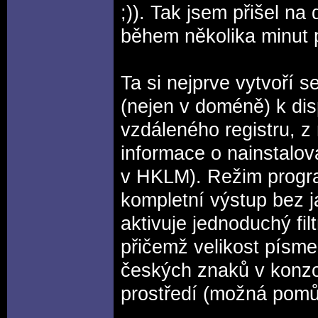
;)). Tak jsem přišel n
během několika minut pr
Ta si nejprve vytvoří 
(nejen v doméně) k dis
vzdáleného registru, z
informace o nainstalova
v HKLM). Režim progra
kompletní výstup bez j
aktivuje jednoduchý fi
přičemž velikost písm
českých znaků v konzol
prostředí (možná pom