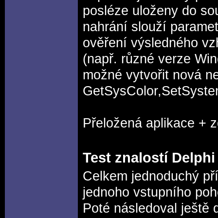
posléze uloženy do so
nahrání slouží parame
ověření výsledného v
(např. různé verze Wi
možné vytvořit nová ne
GetSysColor,SetSyste
Přeložená aplikace + 
Test znalostí Delphi
Celkem jednoduchý přík
jednoho vstupního poho
Poté následoval ještě d