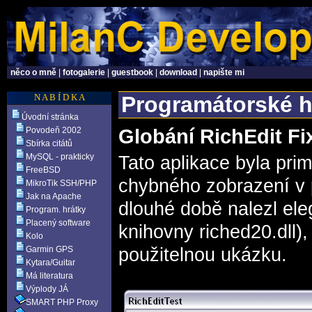
něco o mně
|
fotogalerie
|
guestbook
|
download
|
napište mi
N A B Í D K A
Programátorské h
Úvodní stránka
Povodeň 2002
Globání RichEdit Fi
Sbírka citátů
MySQL - prakticky
Tato aplikace byla pri
FreeBSD
chybného zobrazení v p
MikroTik SSH/PHP
Jak na Apache
dlouhé době nalezl eleg
Program. hrátky
Placený software
knihovny riched20.dll
Kolo
Garmin GPS
použitelnou ukázku.
Kytara/Guitar
Má literatura
Výplody JÁ
SMART PHP Proxy