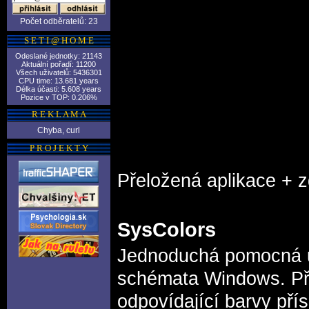
Počet odběratelů: 23
S E T I @ H O M E
Odeslané jednotky: 21143
Aktuální pořadí: 11200
Všech uživatelů: 5436301
CPU time: 13.681 years
Délka účasti: 5.608 years
Pozice v TOP: 0.206%
R E K L A M A
Chyba, curl
P R O J E K T Y
Přeložená aplikace + 
SysColors
Jednoduchá pomocná ut
schémata Windows. Při 
odpovídající barvy pří