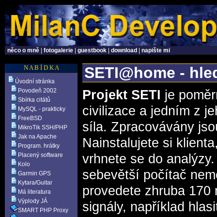
něco o mně
|
fotogalerie
|
guestbook
|
download
|
napište mi
N A B Í D K A
SETI@home - hled
Úvodní stránka
Povodeň 2002
Projekt SETI
je poměr
Sbírka citátů
civilizace a jedním z 
MySQL - prakticky
FreeBSD
síla. Zpracovávány jso
MikroTik SSH/PHP
Jak na Apache
Nainstalujete si klienta
Program. hrátky
Placený software
vrhnete se do analýzy.
Kolo
sebevětší počítač nemo
Garmin GPS
Kytara/Guitar
provedete zhruba 170 
Má literatura
Výplody JÁ
signály, například hlas
SMART PHP Proxy