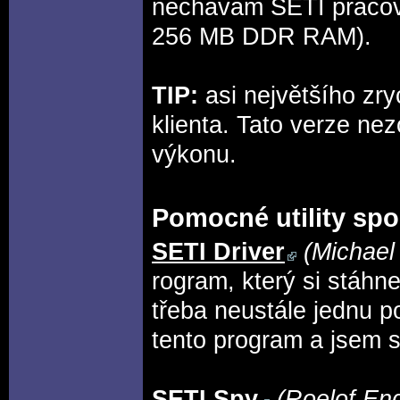
nechávám SETI pracov
256 MB DDR RAM).
TIP:
asi největšího zry
klienta. Tato verze nez
výkonu.
Pomocné utility spo
SETI Driver
(Michael
rogram, který si stáhn
třeba neustále jednu 
tento program a jsem s
SETI Spy
(Roelof Eng