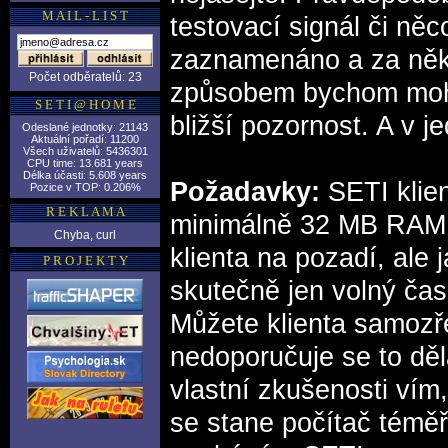
M A I L - L I S T
testovací signál či ně
zaznamenáno a za něk
Počet odběratelů: 23
způsobem bychom mohli 
S E T I @ H O M E
bližší pozornost. A v je
Odeslané jednotky: 21143
Aktuální pořadí: 11200
Všech uživatelů: 5436301
CPU time: 13.681 years
Délka účasti: 5.608 years
Požadavky:
SETI klie
Pozice v TOP: 0.206%
R E K L A M A
minimálně 32 MB RAM 
Chyba, curl
klienta na pozadí, ale
P R O J E K T Y
skutečně jen volný čas
Můžete klienta samozř
nedoporučuje se to dě
vlastní zkušenosti vím
se stane počítač témě