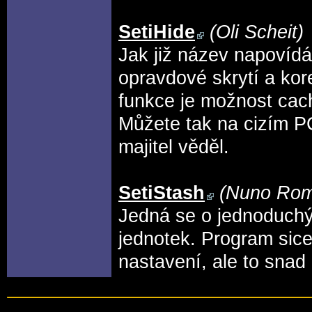
SetiHide
(Oli Scheit)
Jak již název napovídá
opravdové skrytí a kor
funkce je možnost cach
Můžete tak na cizím P
majitel věděl.
SetiStash
(Nuno Ro
Jedná se o jednoduchý
jednotek. Program sic
nastavení, ale to snad 