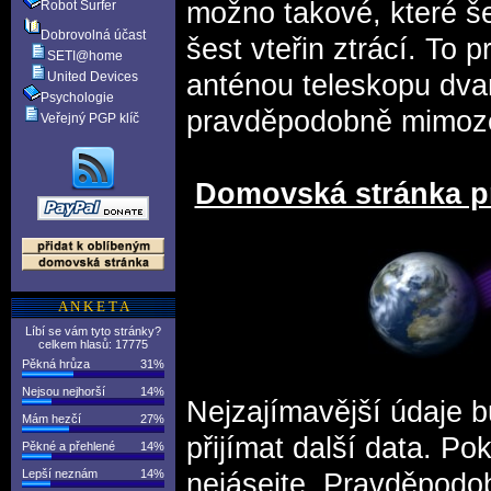
možno takové, které šes
Robot Surfer
Dobrovolná účast
šest vteřin ztrácí. To
SETI@home
United Devices
anténou teleskopu dvan
Psychologie
pravděpodobně mimoz
Veřejný PGP klíč
Domovská stránka pr
A N K E T A
Líbí se vám tyto stránky?
celkem hlasů: 17775
Pěkná hrůza
31%
Nejsou nejhorší
14%
Nejzajímavější údaje b
Mám hezčí
27%
přijímat další data. Pok
Pěkné a přehlené
14%
Lepší neznám
14%
nejásejte. Pravděpodob