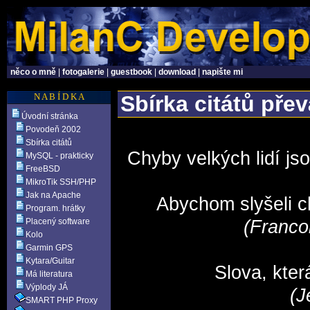
něco o mně
|
fotogalerie
|
guestbook
|
download
|
napište mi
N A B Í D K A
Sbírka citátů pře
Úvodní stránka
Povodeň 2002
Sbírka citátů
Chyby velkých lidí j
MySQL - prakticky
FreeBSD
MikroTik SSH/PHP
Jak na Apache
Abychom slyšeli c
Program. hrátky
Placený software
(Franco
Kolo
Garmin GPS
Kytara/Guitar
Slova, kter
Má literatura
Výplody JÁ
(J
SMART PHP Proxy