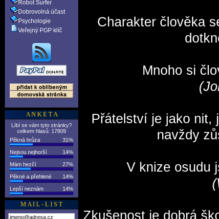
Robot Surfer
Dobrovolná účast
Charakter člověka se
Psychologie
Veřejný PGP klíč
dotkn
Mnoho si člo
(Jo
A N K E T A
Přátelství je jako nit,
Líbí se vám tyto stránky?
navždy zů
celkem hlasů: 17809
Pěkná hrůza
31%
Nejsou nejhorší
14%
V knize osudu j
Mám hezčí
27%
Pěkné a přehlené
14%
(
Lepší neznám
14%
M A I L - L I S T
Zkušenost je dobrá škol