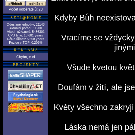
Počet odběratelů: 23
Kdyby Bůh neexistova
S E T I @ H O M E
Odeslané jednotky: 21143
Aktuální pořadí: 11200
Všech uživatelů: 5436301
Vracíme se vždycky 
CPU time: 13.681 years
Délka účasti: 5.608 years
Pozice v TOP: 0.206%
jinými
R E K L A M A
Chyba, curl
P R O J E K T Y
Všude kvetou květy
Doufám v žití, ale js
Květy všechno zakryjí
Láska nemá jen páli