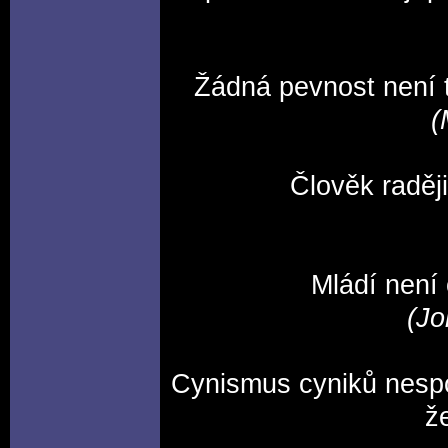
Žádná pevnost není t
(
Člověk raděj
Mládí není 
(Jo
Cynismus cyniků nespoč
ž