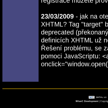
registrace můžete pro
23/03/2009
- jak na ot
XHTML? Tag "target" by
deprecated (překonaný
definicích XHTML už n
Řešení problému, se z
pomoci JavaScriptu: <
onclick="window.open(th
MilanC Development
| Copyri