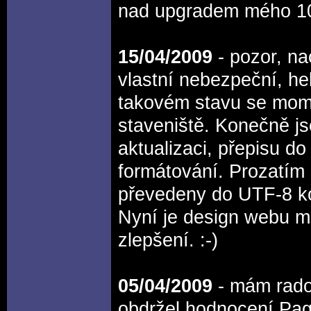
nad upgradem mého 10
15/04/2009
- pozor, na
vlastní nebezpeční, hel
takovém stavu se mom
staveniště. Konečně j
aktualizaci, přepisu 
formátování. Prozatím
převedeny do UTF-8 kó
Nyní je design webu mí
zlepšení. :-)
05/04/2009
- mám rado
obdržel hodnocení Pa