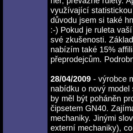
her, převážně rulety. 
využívající statistick
důvodu jsem si také h
:-) Pokud je ruleta vaš
své zkušenosti. Základ
nabízím také 15% affil
přeprodejcům. Podrobno
28/04/2009
- výrobce 
nabídku o nový model
by měl být poháněn pr
čipsetem GN40. Zajíma
mechaniky. Jinými slov
externí mechaniky), co