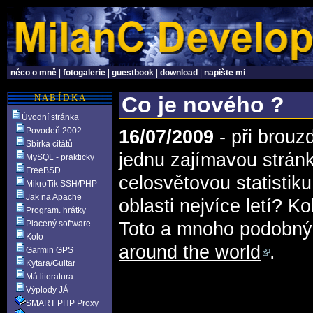
něco o mně
|
fotogalerie
|
guestbook
|
download
|
napište mi
N A B Í D K A
Co je nového ?
Úvodní stránka
Povodeň 2002
16/07/2009
- při brouz
Sbírka citátů
jednu zajímavou stránku
MySQL - prakticky
FreeBSD
celosvětovou statistik
MikroTik SSH/PHP
Jak na Apache
oblasti nejvíce letí?
Program. hrátky
Placený software
Toto a mnoho podobnýc
Kolo
around the world
.
Garmin GPS
Kytara/Guitar
Má literatura
Výplody JÁ
SMART PHP Proxy