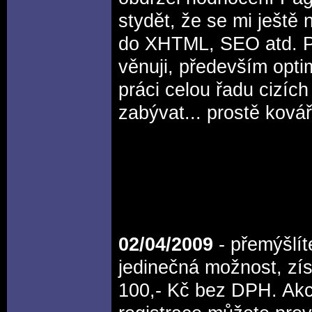
stydět, že se mi ještě 
do XHTML, SEO atd. P
věnuji, především opti
práci celou řadu cizích
zabývat... prostě kovář
02/04/2009
- přemýšlít
jedinečná možnost, zí
100,- Kč bez DPH. Akc