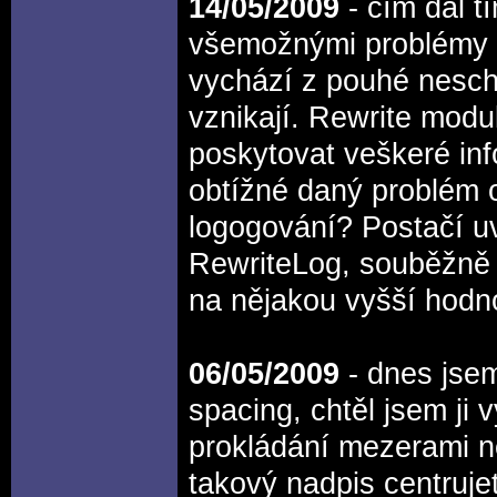
14/05/2009
- čím dál tí
všemožnými problémy k
vychází z pouhé nescho
vznikají. Rewrite mod
poskytovat veškeré in
obtížné daný problém o
logogování? Postačí uv
RewriteLog, souběžně 
na nějakou vyšší hodno
06/05/2009
- dnes jsem 
spacing, chtěl jsem ji
prokládání mezerami ne
takový nadpis centruje