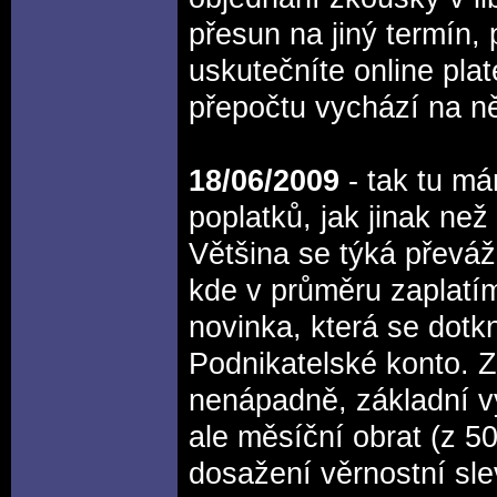
přesun na jiný termín, 
uskutečníte online pla
přepočtu vychází na n
18/06/2009
- tak tu m
poplatků, jak jinak ne
Většina se týká převáž
kde v průměru zaplatím
novinka, která se dotkn
Podnikatelské konto. Z
nenápadně, základní v
ale měsíční obrat (z 50
dosažení věrnostní sl