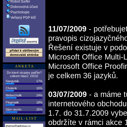
Robot Surfer
Dobrovolná účast
Psychologie
Veřejný PGP klíč
11/07/2009
- potřebuj
pravopis cizojazyčného
Řešení existuje v pod
Microsoft Office Multi
Microsoft Office Proof
A N K E T A
Do které skupiny patříte?
je celkem 36 jazyků.
celkem hlasů: 15532
Sangvinik
17%
Cholerik
16%
03/07/2009
- a máme tu
Melancholik
24%
internetového obchod
Flegmatik
18%
Sám nevím
25%
1.7. do 31.7.2009 vyber
M A I L - L I S T
obdržíte v rámci akce