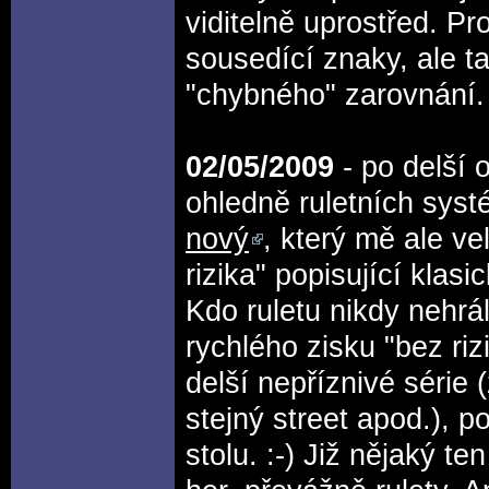
viditelně uprostřed. Pr
sousedící znaky, ale t
"chybného" zarovnání. 
02/05/2009
- po delší 
ohledně ruletních syst
nový
, který mě ale ve
rizika" popisující klas
Kdo ruletu nikdy nehrá
rychlého zisku "bez riz
delší nepříznivé série 
stejný street apod.), p
stolu. :-) Již nějaký 