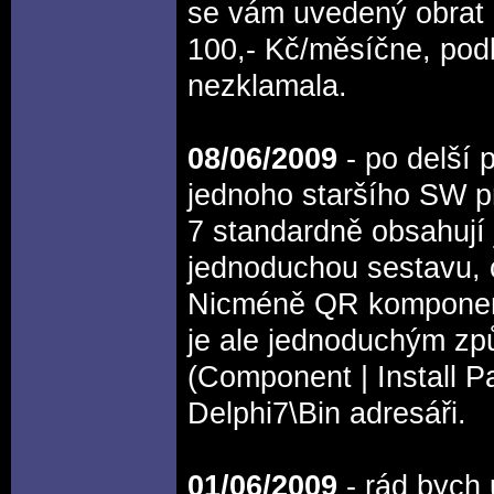
se vám uvedený obrat n
100,- Kč/měsíčne, pod
nezklamala.
08/06/2009
- po delší 
jednoho staršího SW pr
7 standardně obsahují 
jednoduchou sestavu, c
Nicméně QR komponenty 
je ale jednoduchým způ
(Component | Install Pa
Delphi7\Bin adresáři.
01/06/2009
- rád bych 