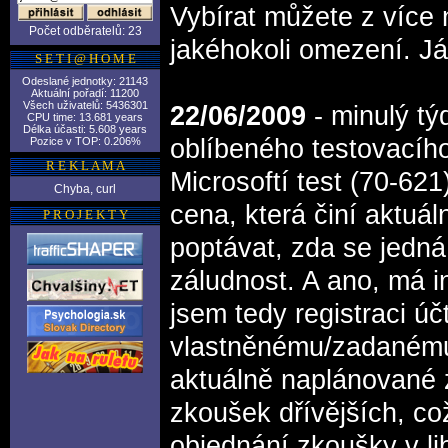
Vybírat můžete z více 
Počet odběratelů: 23
jakéhokoli omezení. J
S E T I @ H O M E
Odeslané jednotky: 21143
Aktuální pořadí: 11200
Všech uživatelů: 5436301
22/06/2009
- minulý tý
CPU time: 13.681 years
Délka účasti: 5.608 years
oblíbeného testovacího
Pozice v TOP: 0.206%
R E K L A M A
Microsoftí test (70-62
Chyba, curl
cena, která činí aktuá
P R O J E K T Y
poptávat, zda se jedná
záludnost. A ano, má i
jsem tedy registraci ú
vlastněnému/zadanému
aktuálně naplánované z
zkoušek dřívějších, co
objednání zkoušky v li