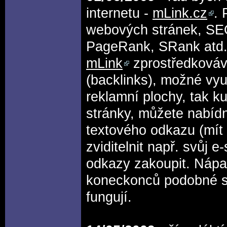
internetu -
mLink.cz
. 
webových stránek, SEO 
PageRank, SRank atd.,
mLink
zprostředkováv
(backlinks), možné vyu
reklamní plochy, tak k
stránky, můžete nabíd
textového odkazu (mít 
zviditelnit např. svůj e
odkazy zakoupit. Nápad
koneckonců podobné sy
fungují.